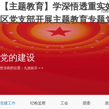
【主题教育】学深悟透重实效
九游
区党支部开展主题教育专题党
党的建设
您当前的位置：
九游娱乐
> >
党建工作
纪检监察
工会
团委
政