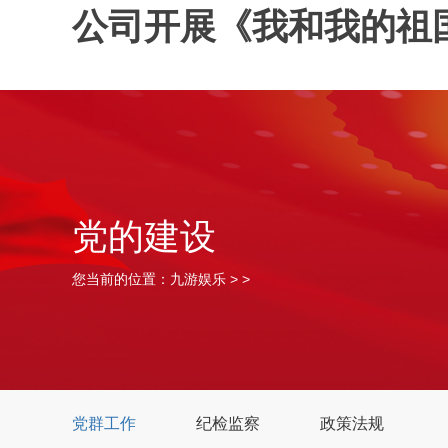
公司开展《我和我的祖
党的建设
您当前的位置：
九游娱乐
> >
党群工作
纪检监察
政策法规