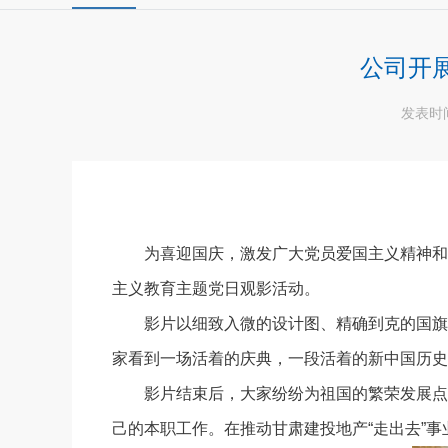
公司开
发表时间
为喜迎国庆，激发广大党员爱国主义精神和
主义教育主题党日观影活动。
影片以细致入微的设计图、精确到克的国旗
家看到一场活着的庆典，一段活着的新中国历史
影片结束后，大家纷纷为祖国的繁荣发展点
己的本职工作。在推动甘肃建投地产“走出去”