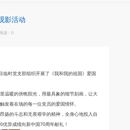
观影活动
 阅读：
0
项目临时党支部组织开展了《我和我的祖国》爱国
里温暖的傍晩阳光，用最具象的细节刻画，让大
触发着在场的每一位党员的爱国情怀。
昂扬的斗志和无畏艰辛的精神，全身心地投入自
和优异成绩向新中国70周年献礼！