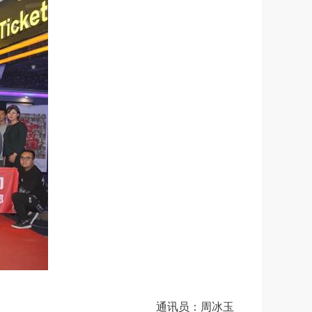
通讯员：周冰玉