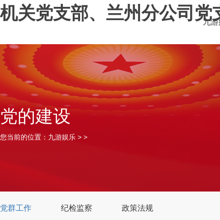
机关党支部、兰州分公司党支
九游
党的建设
您当前的位置：
九游娱乐
> >
党群工作
纪检监察
政策法规