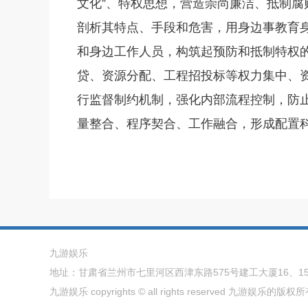
文化”、特权思想，营造崇尚廉洁、抵制
剖析其特点、手段和危害，用身边事教育
和身边工作人员，构筑起预防和抵制特权
贷、资源分配、工程招投标等权力集中、
行监督制约机制，强化内部流程控制，防
量整合、程序契合、工作融合，形成配置
九游娱乐
地址：甘肃省兰州市七里河区西津东路575号建工大厦16、15层 
九游娱乐 copyrights © all rights reserved 九游娱乐的版权