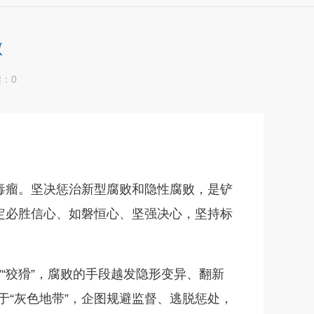
败
读：
0
毒瘤。坚决惩治新型腐败和隐性腐败，是铲
定必胜信心、如磐恒心、坚强决心，坚持标
“狡猾”，腐败的手段越发隐形变异、翻新
梭于“灰色地带”，企图规避监督、逃脱惩处，