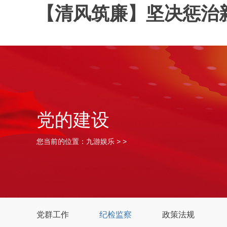
【清风筑廉】坚决惩治新
党的建设
您当前的位置：
九游娱乐
> >
党群工作
纪检监察
政策法规