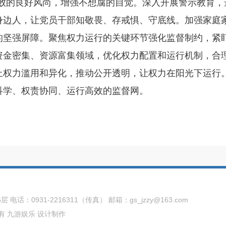
腐败的良好风尚，增强不想腐的自觉。深入开展警示教育，
身边人，让党员干部知敬畏、存戒惧、守底线。加强家庭
的坚强屏障。聚焦权力运行的关键环节强化监督制约，紧
资金密集、资源富集领域，优化权力配置和运行机制，合
止权力滥用和异化，推动公开透明，让权力在阳光下运行
科学、权责协同、运行高效的监督网。
电话：0931-2216311（传真） 邮箱：
gs_jzzy@163.com
所有
九游娱乐
设计制作