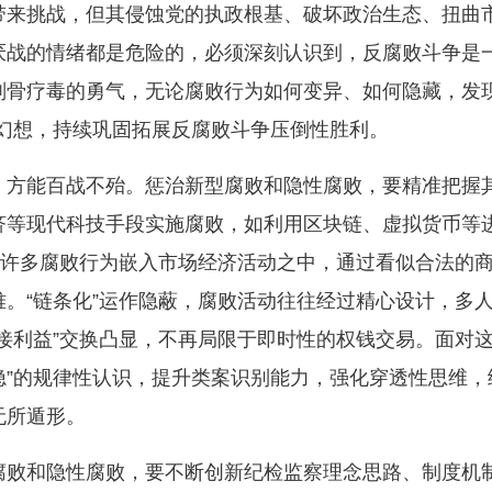
带来挑战，但其侵蚀党的执政根基、破坏政治生态、扭曲
厌战的情绪都是危险的，必须深刻认识到，反腐败斗争是
刮骨疗毒的勇气，无论腐败行为如何变异、如何隐藏，发
”的幻想，持续巩固拓展反腐败斗争压倒性胜利。
方能百战不殆。惩治新型腐败和隐性腐败，要精准把握其
济等现代科技手段实施腐败，如利用区块链、虚拟货币等
，许多腐败行为嵌入市场经济活动之中，通过看似合法的
。“链条化”运作隐蔽，腐败活动往往经过精心设计，多
接利益”交换凸显，不再局限于即时性的权钱交易。面对
“隐”的规律性认识，提升类案识别能力，强化穿透性思维，
无所遁形。
腐败和隐性腐败，要不断创新纪检监察理念思路、制度机