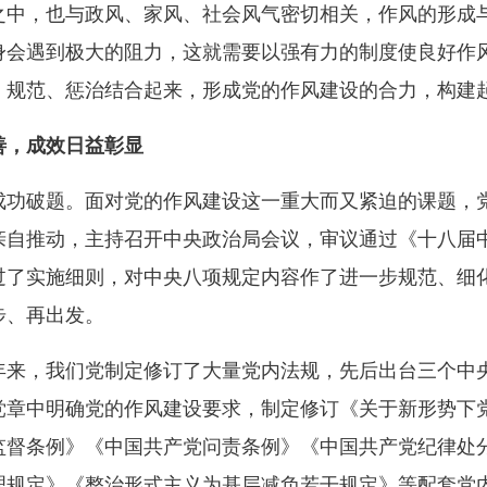
，也与政风、家风、社会风气密切相关，作风的形成与
身会遇到极大的阻力，这就需要以强有力的制度使良好作
、规范、惩治结合起来，形成党的作风建设的合力，构建
，成效日益彰显
破题。面对党的作风建设这一重大而又紧迫的课题，党
亲自推动，主持召开中央政治局会议，审议通过《十八届
过了实施细则，对中央八项规定内容作了进一步规范、细
步、再出发。
，我们党制定修订了大量党内法规，先后出台三个中央
党章中明确党的作风建设要求，制定修订《关于新形势下
监督条例》《中国共产党问责条例》《中国共产党纪律处
理规定》《整治形式主义为基层减负若干规定》等配套党