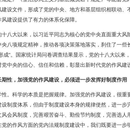
风建设文件，形成了党的中央、地方和基层组织相联动、
作风建设提供了有力的体系化保障。
八大以来，以习近平同志为核心的党中央直面重大风险
中央八项规定精神，推动各项决策落地落实，刹住了一些
形成”。国家统计局问卷调查结果显示，党的十八大以来
对党中央的信心、信任和信赖，彰显出新时代党的作风建
期性，加强党的作风建设，必须进一步发挥好制度作用
。科学的本质是把握规律。加强党的作风建设，很重要
建设制度体系，但由于制度建设本身的规律使然，进一步
文风会风制度，完善艰苦奋斗、勤俭节约制度，完善选人
在党的作风方面的党内法规制度建设中，我们既要进一步