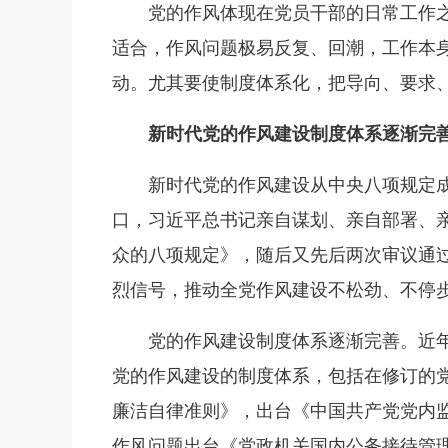
党的作风体现在党员干部的日常工作之中
适合，作风问题极易反复、回潮，工作本
动。尤其要使制度体系化，把导向、要求
新时代党的作风建设制度体系逐渐完善
新时代党的作风建设从中央八项规定成功
口，习近平总书记亲自谋划、亲自部署、
众的八项规定》，随后又先后两次审议通
烈信号，推动全党作风建设不松劲、不停
党的作风建设制度体系逐渐完善。近年来
党的作风建设的制度体系，包括在修订的
廉洁自律准则》，出台《中国共产党党内
作风问题出台《党政机关国内公务接待管