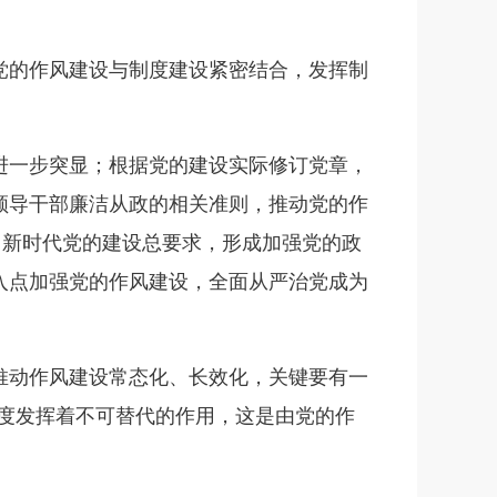
的作风建设与制度建设紧密结合，发挥制
一步突显；根据党的建设实际修订党章，
领导干部廉洁从政的相关准则，推动党的作
出新时代党的建设总要求，形成加强党的政
入点加强党的作风建设，全面从严治党成为
推动作风建设常态化、长效化，关键要有一
度发挥着不可替代的作用，这是由党的作