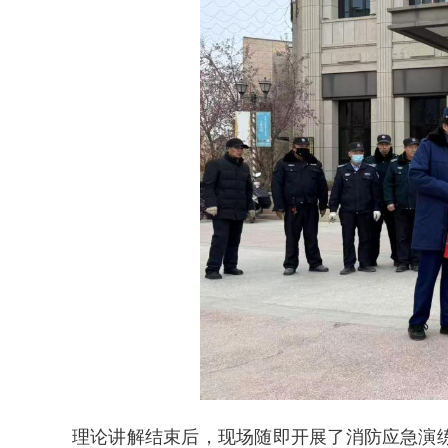
理论讲解结束后，现场随即开展了消防应急演练