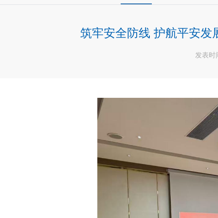
筑牢安全防线 护航平安发
发表时间