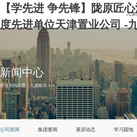
【学先进 争先锋】陇原匠心
九游
度先进单位天津置业公司 -
新闻中心
您当前的位置：
九游娱乐
> >
公司新闻
集团要闻
基层动态
学习园地