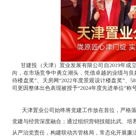
甘建投（天津）置业发展有限公司自
2019
年成
向，在市场竞争中勇立潮头，凭借卓越的业绩与良好
待楼盘奖”、天房网“
2022
年度景观设计楼盘奖”、
58
司更因整体出色表现被授予“
2024
年度先进单位”称
天津置业公司始终将党建工作放在首位，严格
党建与经营深度融合；通过组织营销技能比武、培
从严治党责任，构建联动共管格局，常态化开展廉洁